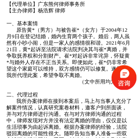
【代理单位】
广东熊何律师事务所
【主办律师】
杨浩辉
律师
一、基本案情
原告
黄
*（男方）与
被告崔
*（女方）
于
2004年12
月9日在登记结婚，婚内生育两个孩子。婚后，两人虽
然有小吵小闹，但是一家人的感情很和谐。2021年6月
21日，黄*起诉至法院请求法院判决其与
崔
*离婚，并
争取抚养权和分割财产。
崔
*对起诉非常诧异，
怀疑黄
*与婚外人存在不正当关系。即便如此，
崔
*仍非常希
望这个家庭可以维持，双方感情仍可以修复。遂委托
我所代理此案，希望争取不离婚。
（文中所用均为化名）
二、代理过程
我所办案律师在接到本案后，马上与当事人充分了
解案件情况，认真研究案卷材料，邀客户到所面谈，
并与对方律师进行沟通。在与对方律师沟通的过程
中，律师发现对方并没有法定离婚的理由，仅仅是以
生活琐事为由起诉离婚。根据办案律师的经验，法院
驳回离婚的可能性很大。随即告知当事人准备一些双