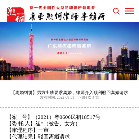
【离婚纠纷】男方出轨要求离婚，律师介入顺利驳回离婚请求
发布时间: 2022-08-31
7184 次浏览
【案
号】（
2021）粤0606民初18517号
【委
托
人】
崔
*（被告、女方）
【审理程序】
一审
【代理结果】
驳回离婚请求