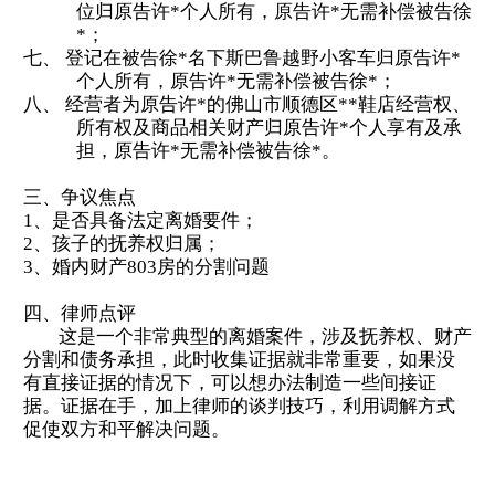
位
归原告许
*个人所有，
原告
许
*
无需
补偿被告徐
*；
七、
登记在被告徐
*
名下
斯巴鲁越野小客车归原告许
*
个人所有，
原告
许
*
无需
补偿被告徐
*；
八、
经营者为原告许
*
的
佛山市顺德区
**
鞋店
经营权、
所有权
及商品相关财产归原告许
*个人享有及承
担，
原告
许
*
无需
补偿被告徐
*
。
三、争议焦点
1、是否具备法定离婚要件；
2、孩子的抚养权归属；
3、婚内财产803房的分割问题
四、律师点评
这是一个非常典型的离婚案件，涉及抚养权、财产
分割和债务承担，此时收集证据就非常重要，如果没
有直接证据的情况下，可以想办法制造一些间接证
据。证据在手，加上律师的谈判技巧，利用调解方式
促使双方和平解决问题。