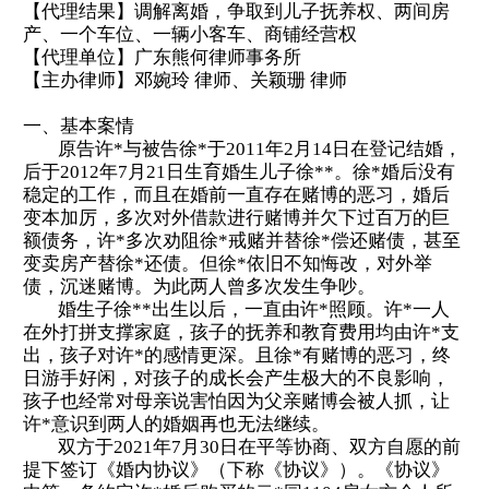
【代理结果】
调解离婚，争取到儿子抚养权、两间房
产、一个车位、一辆小客车、商铺经营权
【代理单位】
广东熊何律师事务所
【主办律师】
邓婉玲
律师
、
关颖珊
律师
一、基本案情
原告许
*与被告
徐
*于2011年2月14日在登记结婚，
后于2012年7月21日生育婚生儿
子徐
**。徐*婚后没有
稳定的工作，而且在婚前一直存在赌博的恶习，婚后
变本加厉，多次对外借款进行赌博并欠下过百万的巨
额债务，
许
*
多次劝阻徐
*戒赌并替徐*偿还赌债，甚至
变卖房产替徐*还债。
但徐
*依旧不知悔改，对外举
债，沉迷赌博。为此两人曾多次发生争吵。
婚生子徐
**出生以后，一直由
许
*照顾。
许
*一人
在外打拼支撑家庭，孩子的抚养和教育费用均由
许
*支
出，孩子对
许
*
的感情更深。且徐
*有赌博的恶习，终
日游手好闲，对孩子的成长会产生极大的不良影响，
孩子也经常对母亲说害怕因为父亲赌博会被人抓，让
许
*意识到两人的婚姻再也无法继续。
双方于
2021年7月30日在平等协商、双方自愿的前
提下签订《婚内协议》（下称《协议》）。《协议》