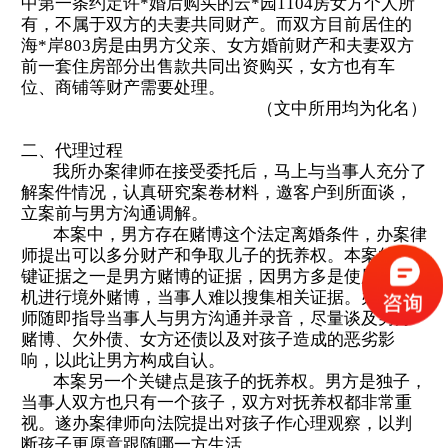
中第一条约定
许
*
婚后购买的云
*园1104房女方个人所
有，不属于双方的夫妻共同财产。而双方目前居住的
海*岸803房是由男方父亲、女方婚前财产和夫妻双方
前一套住房部分出售款共同出资购买，女方也有车
位、商铺等财产需要处理。
（文中所用均为化名）
二、代理过程
我所办案律师在接受委托后，马上与当事人充分了
解案件情况，认真研究案卷材料，邀客户到所面谈，
立案前与男方沟通调解。
本案中，男方存在赌博这个法定离婚条件，办案律
师提出可以多分财产和争取儿子的抚养权。本案的关
键证据之一是男方赌博的证据，因男方多是使用其手
机进行境外赌博，当事人难以搜集相关证据。办案律
师随即指导当事人与男方沟通并录音，尽量谈及男方
赌博、欠外债、女方还债以及对孩子造成的恶劣影
响，以此让男方构成自认。
本案另一个关键点是孩子的抚养权。男方是独子，
当事人双方也只有一个孩子，双方对抚养权都非常重
视。遂办案律师向法院提出对孩子作心理观察，以判
断孩子更愿意跟随哪一方生活。