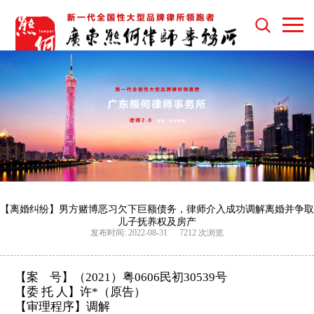
【离婚纠纷】男方赌博恶习欠下巨额债务，律师介入成功调解离婚并争取
儿子抚养权及房产
发布时间: 2022-08-31
7212 次浏览
【案
号】（
2021）粤0606民初30539号
【委
托
人】
许
*（原告）
【审理程序】
调解