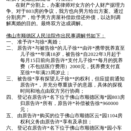
在财产分割上，办案律师对女方的个人财产据理力
争。
对于
803房的争议，我方也向男方给出方案。通过
分割房产，给予男方房屋补偿款偿还外债，以达到调
解离婚的目的。最终双方达成调解。
佛山市顺德区人民法院作出民事调解书
如下
：
一、
准予
许
*
与徐
*离婚；
二、
原告许
*与被告
徐
*
的儿子徐
**
由许
*携带抚养直至
儿子徐**
年满
18
岁
，
被告
徐
*
自
2022
年
3
月
起于
每月
15
日
前向原告许
*支付儿子徐**每月的抚养
费（
不包括
医疗费用）
2000
元
，抚养费支付
直
至
徐
**
年满
23周岁止
；
三、
被告徐
*享有
探望儿子徐
**的权利，但
应提前通知
原告许
*，并充分尊重孩子的意愿，具体的探视
时间和地点由双方另行协商；
四、
登记
在原告许
*
名下
位于佛山市顺德区
海
*园803房
归原告许
*所有
，原告
许
*补偿
被告徐
*960000
元；
五、
由
原告许
*
购买
的
位于
佛山市顺德区云
*园1104
房
权利义务由原告许
*
享有
及承担
；
六、
登记在原告许
*
名下
位于佛山市顺德区
海
*园小车